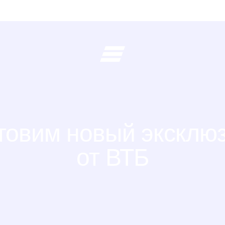
товим новый эксклю
от ВТБ